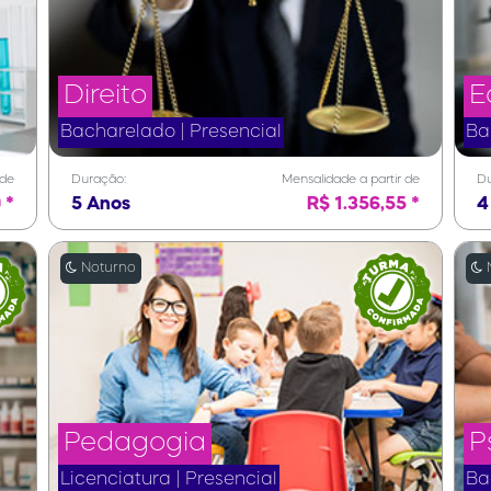
Direito
E
Bacharelado | Presencial
Ba
 de
Duração:
Mensalidade a partir de
Du
 *
5 Anos
R$ 1.356,55 *
4
Noturno
N
Pedagogia
P
Licenciatura | Presencial
Ba