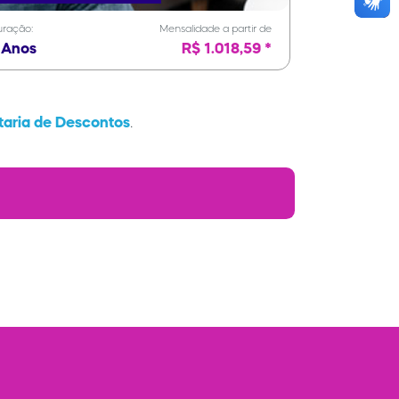
ração:
Mensalidade a partir de
 Anos
R$ 1.018,59 *
taria de Descontos
.