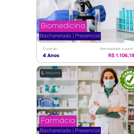
Biomedicina
Bacharelado | Presencial
Duração:
Mensalidade a partir
4 Anos
R$ 1.106,19
Noturno
Farmácia
Bacharelado | Presencial