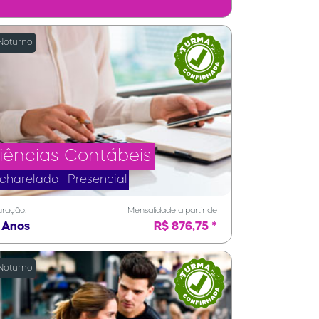
oturno
iências Contábeis
charelado | Presencial
ração:
Mensalidade a partir de
 Anos
R$ 876,75 *
oturno