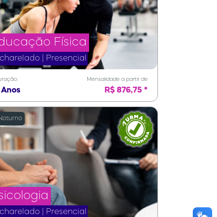
ducação Física
charelado | Presencial
ração:
Mensalidade a partir de
 Anos
R$ 876,75 *
oturno
sicologia
charelado | Presencial