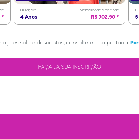
 de
Duração:
Mensalidade a partir de
Du
 *
4 Anos
R$ 702,90 *
5
mações sobre descontos, consulte nossa portaria.
Por
FAÇA JÁ SUA INSCRIÇÃO