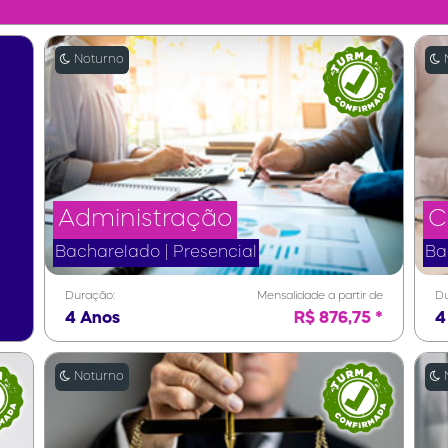
Noturno
N
Administração
C
Bacharelado | Presencial
Ba
Duração:
Mensalidade a partir de
Du
4 Anos
R$ 876,75 *
4
Noturno
N