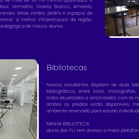
a de mais de 28 mil metros quadrados, e
zul, Vermelho, Violeta, Branco, Amarelo,
grandes áreas verdes, jardins e espaços de
recer a melhor infraestrutura da região,
pedagógica de nossos alunos.
Bibliotecas
Nossos estudantes dispõem de duas bibli
bibliográficos, entre livros, monografias,
todos atualizados e sintonizados com as 
ambos os prédios estão disponíveis, m
ambiente reservado para estudo individual
MINHA BIBLIOTECA:
aluno das FIJ tem acesso a maior plataforma