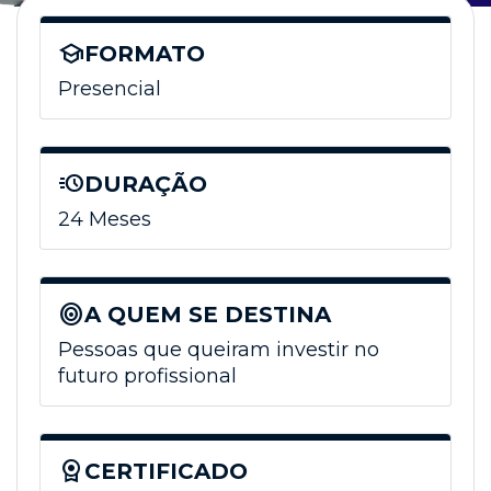
school
FORMATO
Presencial
acute
DURAÇÃO
24 Meses
target
A QUEM SE DESTINA
Pessoas que queiram investir no
futuro profissional
license
CERTIFICADO