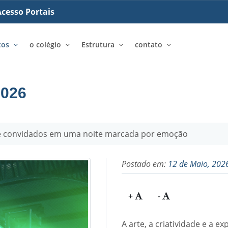
cesso Portais
tos
o colégio
Estrutura
contato
026
 e convidados em uma noite marcada por emoção
Postado em:
12 de Maio, 202
+
-
A arte, a criatividade e a 