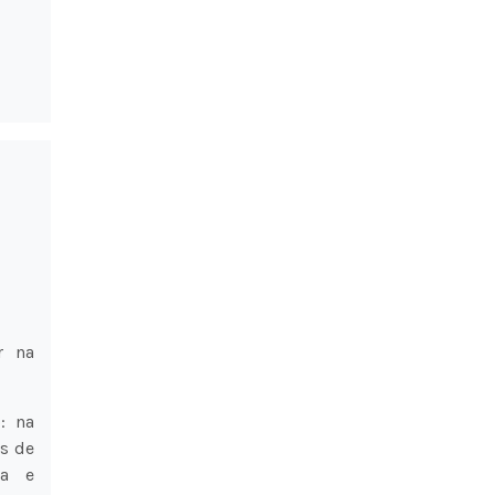
r na
: na
as de
ia e