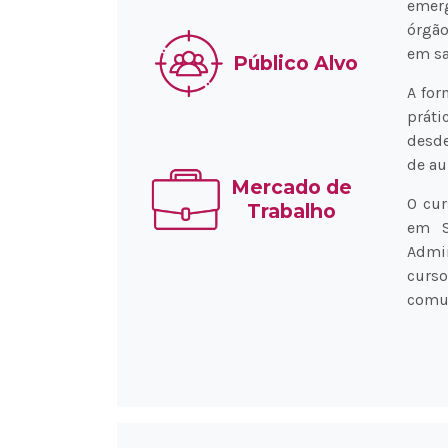
emerg
órgão
em sa
Público Alvo
A for
práti
desde
de au
Mercado de
O cur
Trabalho
em S
Admi
curs
comu