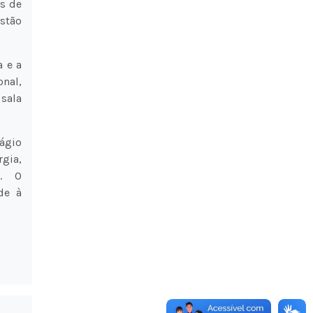
es de
estão
a e a
onal,
sala
tágio
gia,
s. O
de à