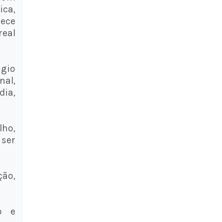
ica,
rece
eal
gio
nal,
dia,
lho,
 ser
ão,
o e