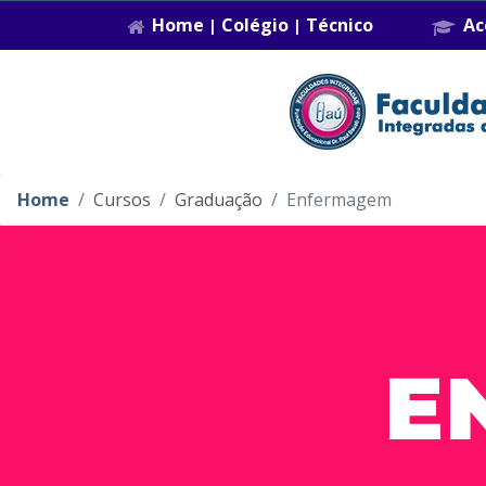
Home
Colégio
Técnico
Ac
|
|
Home
Cursos
Graduação
Enfermagem
E