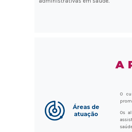
administrativas em saúde.
A 
O cu
promo
Áreas de
Os a
atuação
assis
saúd