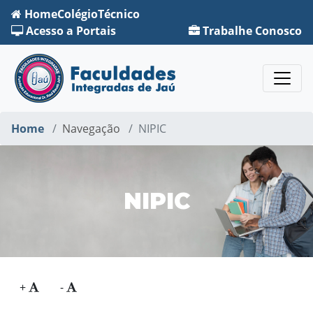
Home
Colégio
Técnico
Acesso a Portais
Trabalhe Conosco
Home
Navegação
NIPIC
NIPIC
+
-