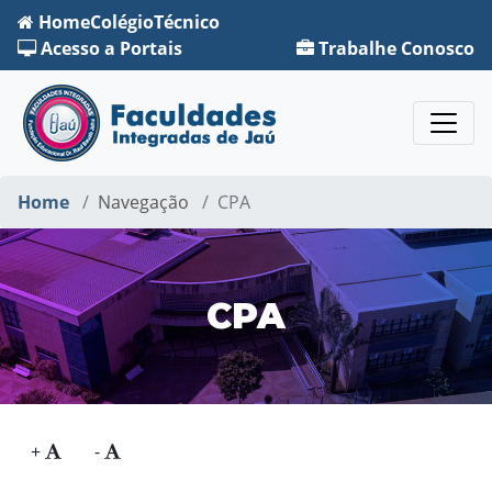
Home
Colégio
Técnico
Acesso a Portais
Trabalhe Conosco
Home
Navegação
CPA
CPA
+
-