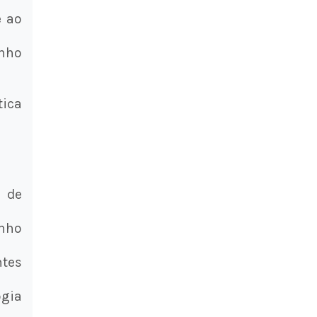
e ao
enho
tica
 de
enho
tes
ogia