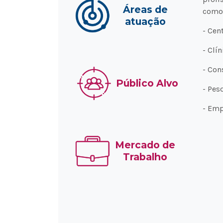
Áreas de
como
atuação
- Cen
- Clí
- Con
Público Alvo
- Pes
- Emp
Mercado de
Trabalho