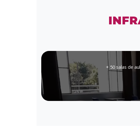
INF
+ 50 salas de au