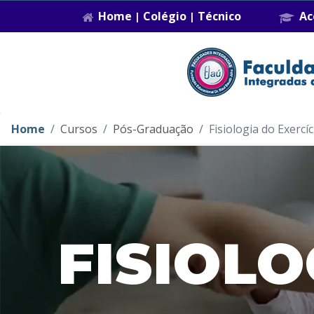
Home
Colégio
Técnico
Ac
|
|
Home
Cursos
Pós-Graduação
Fisiologia do Exercíc
FISIOLO