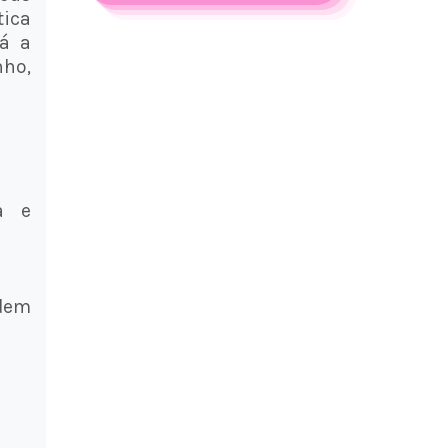
tica
rá a
ho,
a e
dem