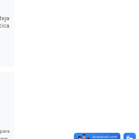
teja
tica
para
eas,